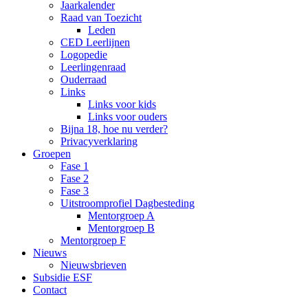
Jaarkalender
Raad van Toezicht
Leden
CED Leerlijnen
Logopedie
Leerlingenraad
Ouderraad
Links
Links voor kids
Links voor ouders
Bijna 18, hoe nu verder?
Privacyverklaring
Groepen
Fase 1
Fase 2
Fase 3
Uitstroomprofiel Dagbesteding
Mentorgroep A
Mentorgroep B
Mentorgroep F
Nieuws
Nieuwsbrieven
Subsidie ESF
Contact