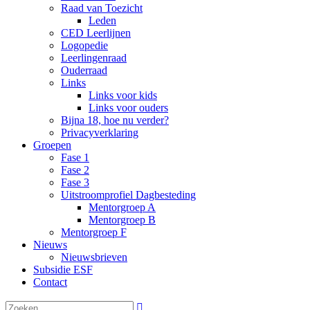
Raad van Toezicht
Leden
CED Leerlijnen
Logopedie
Leerlingenraad
Ouderraad
Links
Links voor kids
Links voor ouders
Bijna 18, hoe nu verder?
Privacyverklaring
Groepen
Fase 1
Fase 2
Fase 3
Uitstroomprofiel Dagbesteding
Mentorgroep A
Mentorgroep B
Mentorgroep F
Nieuws
Nieuwsbrieven
Subsidie ESF
Contact
