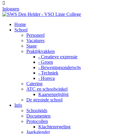

Inloggen
Home
School
Personeel
Vacatures
Stage
Praktijkvakken
- Creatieve expressie
- Groen
- Bewegingsonderwijs
- Techniek
- Horeca
Catering
ATC en schoolwinkel
Kaarsenprijslijst
De gezonde school
Info
Schoolgids
Documenten
Protocollen
Klachtenregeling
Jaarkalender