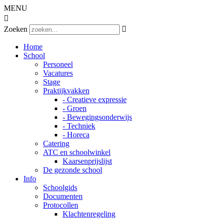
MENU

Zoeken

Home
School
Personeel
Vacatures
Stage
Praktijkvakken
- Creatieve expressie
- Groen
- Bewegingsonderwijs
- Techniek
- Horeca
Catering
ATC en schoolwinkel
Kaarsenprijslijst
De gezonde school
Info
Schoolgids
Documenten
Protocollen
Klachtenregeling