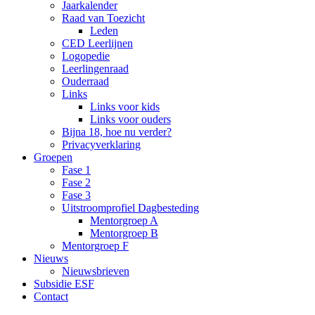
Jaarkalender
Raad van Toezicht
Leden
CED Leerlijnen
Logopedie
Leerlingenraad
Ouderraad
Links
Links voor kids
Links voor ouders
Bijna 18, hoe nu verder?
Privacyverklaring
Groepen
Fase 1
Fase 2
Fase 3
Uitstroomprofiel Dagbesteding
Mentorgroep A
Mentorgroep B
Mentorgroep F
Nieuws
Nieuwsbrieven
Subsidie ESF
Contact