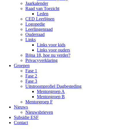
Jaarkalender
Raad van Toezicht
Leden
CED Leerlijnen
Logopedie
Leerlingenraad
Ouderraad
Links
Links voor kids
Links voor ouders
Bijna 18, hoe nu verder?
Privacyverklaring
Groepen
Fase 1
Fase 2
Fase 3
Uitstroomprofiel Dagbesteding
Mentorgroep A
Mentorgroep B
Mentorgroep F
Nieuws
Nieuwsbrieven
Subsidie ESF
Contact