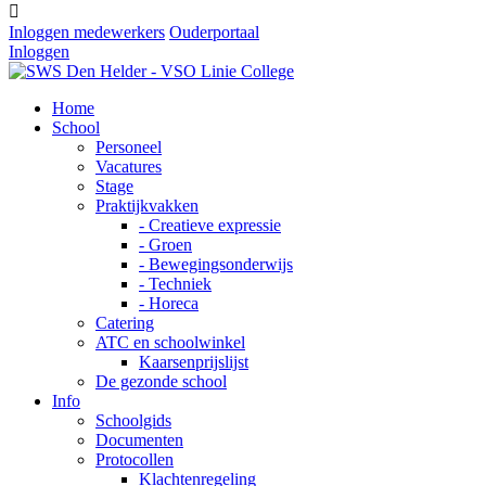

Inloggen medewerkers
Ouderportaal
Inloggen
Home
School
Personeel
Vacatures
Stage
Praktijkvakken
- Creatieve expressie
- Groen
- Bewegingsonderwijs
- Techniek
- Horeca
Catering
ATC en schoolwinkel
Kaarsenprijslijst
De gezonde school
Info
Schoolgids
Documenten
Protocollen
Klachtenregeling