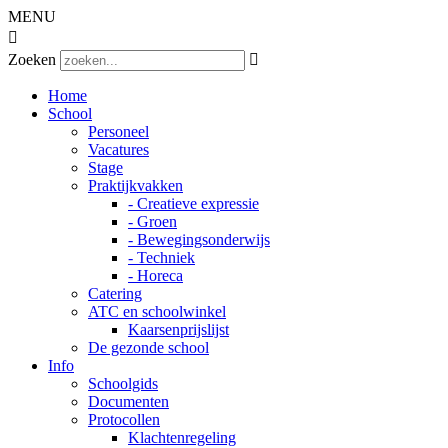
MENU

Zoeken

Home
School
Personeel
Vacatures
Stage
Praktijkvakken
- Creatieve expressie
- Groen
- Bewegingsonderwijs
- Techniek
- Horeca
Catering
ATC en schoolwinkel
Kaarsenprijslijst
De gezonde school
Info
Schoolgids
Documenten
Protocollen
Klachtenregeling