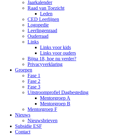
Jaarkalender
Raad van Toezicht
Leden
CED Leerlijnen
Logopedie
Leerlingenraad
Ouderraad
Links
Links voor kids
Links voor ouders
Bijna 18, hoe nu verder?
Privacyverklaring
Groepen
Fase 1
Fase 2
Fase 3
Uitstroomprofiel Dagbesteding
Mentorgroep A
Mentorgroep B
Mentorgroep F
Nieuws
Nieuwsbrieven
Subsidie ESF
Contact