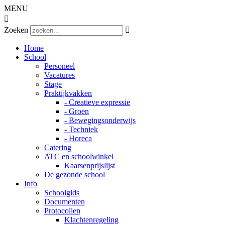
MENU

Zoeken

Home
School
Personeel
Vacatures
Stage
Praktijkvakken
- Creatieve expressie
- Groen
- Bewegingsonderwijs
- Techniek
- Horeca
Catering
ATC en schoolwinkel
Kaarsenprijslijst
De gezonde school
Info
Schoolgids
Documenten
Protocollen
Klachtenregeling