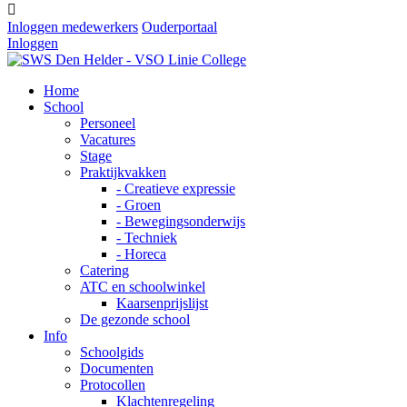

Inloggen medewerkers
Ouderportaal
Inloggen
Home
School
Personeel
Vacatures
Stage
Praktijkvakken
- Creatieve expressie
- Groen
- Bewegingsonderwijs
- Techniek
- Horeca
Catering
ATC en schoolwinkel
Kaarsenprijslijst
De gezonde school
Info
Schoolgids
Documenten
Protocollen
Klachtenregeling