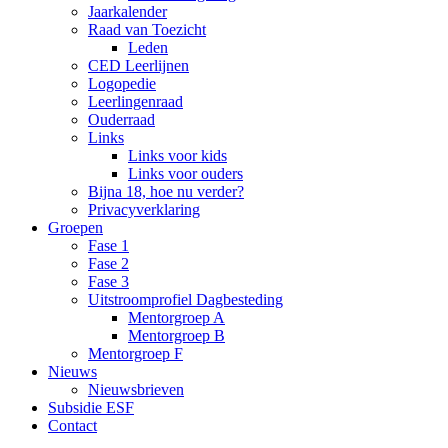
Jaarkalender
Raad van Toezicht
Leden
CED Leerlijnen
Logopedie
Leerlingenraad
Ouderraad
Links
Links voor kids
Links voor ouders
Bijna 18, hoe nu verder?
Privacyverklaring
Groepen
Fase 1
Fase 2
Fase 3
Uitstroomprofiel Dagbesteding
Mentorgroep A
Mentorgroep B
Mentorgroep F
Nieuws
Nieuwsbrieven
Subsidie ESF
Contact