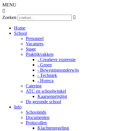
MENU

Zoeken

Home
School
Personeel
Vacatures
Stage
Praktijkvakken
- Creatieve expressie
- Groen
- Bewegingsonderwijs
- Techniek
- Horeca
Catering
ATC en schoolwinkel
Kaarsenprijslijst
De gezonde school
Info
Schoolgids
Documenten
Protocollen
Klachtenregeling