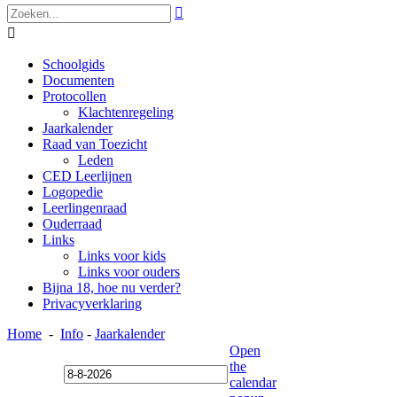


Schoolgids
Documenten
Protocollen
Klachtenregeling
Jaarkalender
Raad van Toezicht
Leden
CED Leerlijnen
Logopedie
Leerlingenraad
Ouderraad
Links
Links voor kids
Links voor ouders
Bijna 18, hoe nu verder?
Privacyverklaring
Home
-
Info
-
Jaarkalender
Open
the
calendar