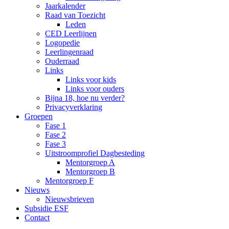
Jaarkalender
Raad van Toezicht
Leden
CED Leerlijnen
Logopedie
Leerlingenraad
Ouderraad
Links
Links voor kids
Links voor ouders
Bijna 18, hoe nu verder?
Privacyverklaring
Groepen
Fase 1
Fase 2
Fase 3
Uitstroomprofiel Dagbesteding
Mentorgroep A
Mentorgroep B
Mentorgroep F
Nieuws
Nieuwsbrieven
Subsidie ESF
Contact