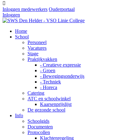

Inloggen medewerkers
Ouderportaal
Inloggen
Home
School
Personeel
Vacatures
Stage
Praktijkvakken
- Creatieve expressie
- Groen
- Bewegingsonderwijs
- Techniek
- Horeca
Catering
ATC en schoolwinkel
Kaarsenprijslijst
De gezonde school
Info
Schoolgids
Documenten
Protocollen
Klachtenregeling