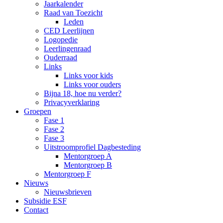
Jaarkalender
Raad van Toezicht
Leden
CED Leerlijnen
Logopedie
Leerlingenraad
Ouderraad
Links
Links voor kids
Links voor ouders
Bijna 18, hoe nu verder?
Privacyverklaring
Groepen
Fase 1
Fase 2
Fase 3
Uitstroomprofiel Dagbesteding
Mentorgroep A
Mentorgroep B
Mentorgroep F
Nieuws
Nieuwsbrieven
Subsidie ESF
Contact