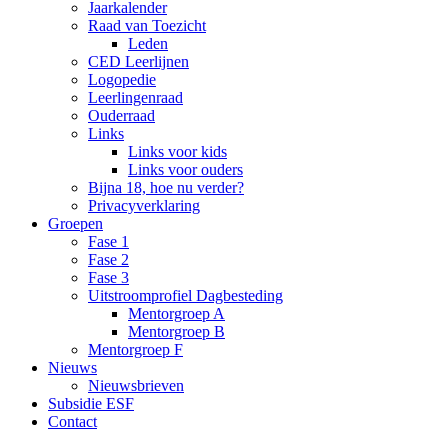
Jaarkalender
Raad van Toezicht
Leden
CED Leerlijnen
Logopedie
Leerlingenraad
Ouderraad
Links
Links voor kids
Links voor ouders
Bijna 18, hoe nu verder?
Privacyverklaring
Groepen
Fase 1
Fase 2
Fase 3
Uitstroomprofiel Dagbesteding
Mentorgroep A
Mentorgroep B
Mentorgroep F
Nieuws
Nieuwsbrieven
Subsidie ESF
Contact