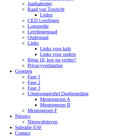
Jaarkalender
Raad van Toezicht
Leden
CED Leerlijnen
Logopedie
Leerlingenraad
Ouderraad
Links
Links voor kids
Links voor ouders
Bijna 18, hoe nu verder?
Privacyverklaring
Groepen
Fase 1
Fase 2
Fase 3
Uitstroomprofiel Dagbesteding
Mentorgroep A
Mentorgroep B
Mentorgroep F
Nieuws
Nieuwsbrieven
Subsidie ESF
Contact