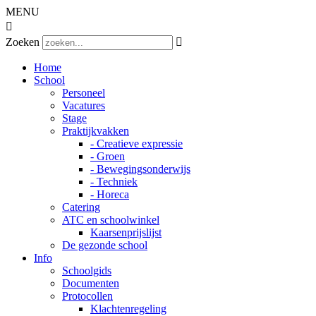
MENU

Zoeken

Home
School
Personeel
Vacatures
Stage
Praktijkvakken
- Creatieve expressie
- Groen
- Bewegingsonderwijs
- Techniek
- Horeca
Catering
ATC en schoolwinkel
Kaarsenprijslijst
De gezonde school
Info
Schoolgids
Documenten
Protocollen
Klachtenregeling