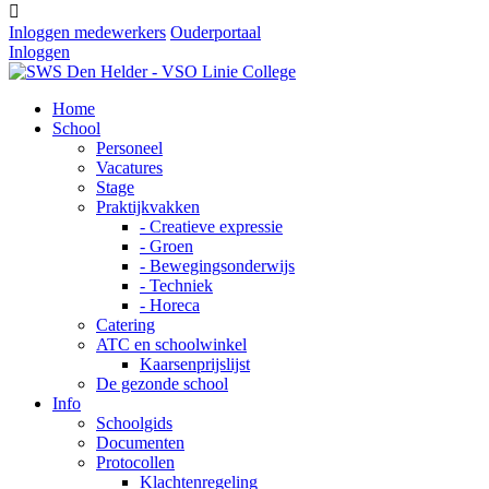

Inloggen medewerkers
Ouderportaal
Inloggen
Home
School
Personeel
Vacatures
Stage
Praktijkvakken
- Creatieve expressie
- Groen
- Bewegingsonderwijs
- Techniek
- Horeca
Catering
ATC en schoolwinkel
Kaarsenprijslijst
De gezonde school
Info
Schoolgids
Documenten
Protocollen
Klachtenregeling