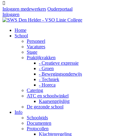

Inloggen medewerkers
Ouderportaal
Inloggen
Home
School
Personeel
Vacatures
Stage
Praktijkvakken
- Creatieve expressie
- Groen
- Bewegingsonderwijs
- Techniek
- Horeca
Catering
ATC en schoolwinkel
Kaarsenprijslijst
De gezonde school
Info
Schoolgids
Documenten
Protocollen
Klachtenregeling