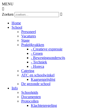
MENU

Zoeken

Home
School
Personeel
Vacatures
Stage
Praktijkvakken
- Creatieve expressie
- Groen
- Bewegingsonderwijs
- Techniek
- Horeca
Catering
ATC en schoolwinkel
Kaarsenprijslijst
De gezonde school
Info
Schoolgids
Documenten
Protocollen
Klachtenregeling