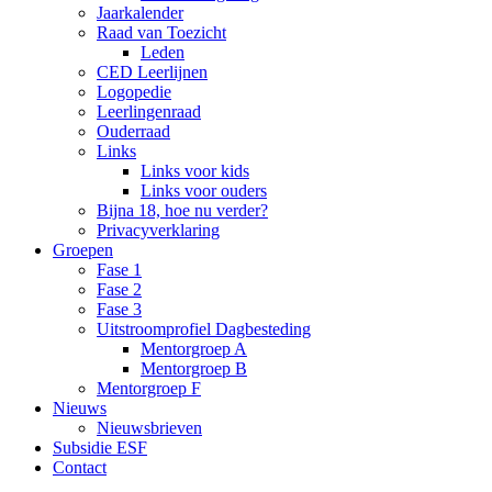
Jaarkalender
Raad van Toezicht
Leden
CED Leerlijnen
Logopedie
Leerlingenraad
Ouderraad
Links
Links voor kids
Links voor ouders
Bijna 18, hoe nu verder?
Privacyverklaring
Groepen
Fase 1
Fase 2
Fase 3
Uitstroomprofiel Dagbesteding
Mentorgroep A
Mentorgroep B
Mentorgroep F
Nieuws
Nieuwsbrieven
Subsidie ESF
Contact