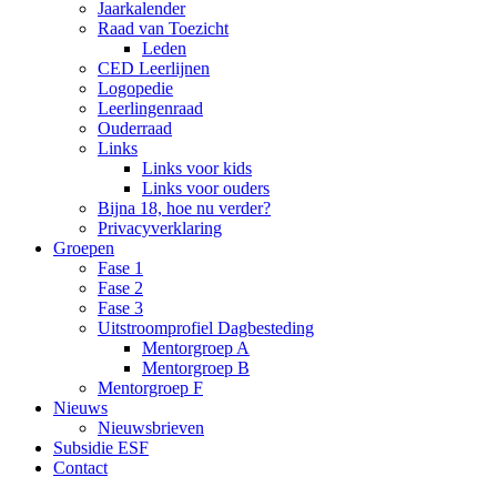
Jaarkalender
Raad van Toezicht
Leden
CED Leerlijnen
Logopedie
Leerlingenraad
Ouderraad
Links
Links voor kids
Links voor ouders
Bijna 18, hoe nu verder?
Privacyverklaring
Groepen
Fase 1
Fase 2
Fase 3
Uitstroomprofiel Dagbesteding
Mentorgroep A
Mentorgroep B
Mentorgroep F
Nieuws
Nieuwsbrieven
Subsidie ESF
Contact