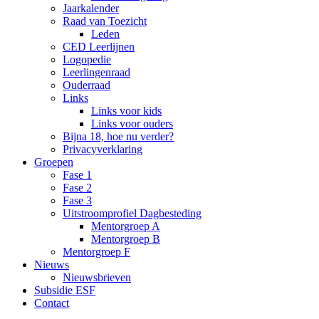
Jaarkalender
Raad van Toezicht
Leden
CED Leerlijnen
Logopedie
Leerlingenraad
Ouderraad
Links
Links voor kids
Links voor ouders
Bijna 18, hoe nu verder?
Privacyverklaring
Groepen
Fase 1
Fase 2
Fase 3
Uitstroomprofiel Dagbesteding
Mentorgroep A
Mentorgroep B
Mentorgroep F
Nieuws
Nieuwsbrieven
Subsidie ESF
Contact