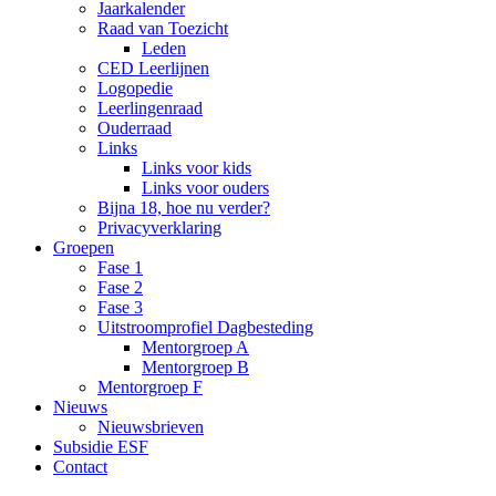
Jaarkalender
Raad van Toezicht
Leden
CED Leerlijnen
Logopedie
Leerlingenraad
Ouderraad
Links
Links voor kids
Links voor ouders
Bijna 18, hoe nu verder?
Privacyverklaring
Groepen
Fase 1
Fase 2
Fase 3
Uitstroomprofiel Dagbesteding
Mentorgroep A
Mentorgroep B
Mentorgroep F
Nieuws
Nieuwsbrieven
Subsidie ESF
Contact