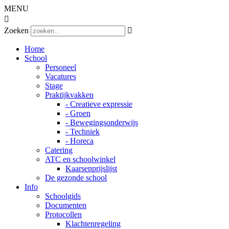
MENU

Zoeken

Home
School
Personeel
Vacatures
Stage
Praktijkvakken
- Creatieve expressie
- Groen
- Bewegingsonderwijs
- Techniek
- Horeca
Catering
ATC en schoolwinkel
Kaarsenprijslijst
De gezonde school
Info
Schoolgids
Documenten
Protocollen
Klachtenregeling