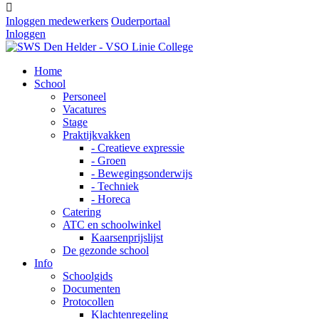

Inloggen medewerkers
Ouderportaal
Inloggen
Home
School
Personeel
Vacatures
Stage
Praktijkvakken
- Creatieve expressie
- Groen
- Bewegingsonderwijs
- Techniek
- Horeca
Catering
ATC en schoolwinkel
Kaarsenprijslijst
De gezonde school
Info
Schoolgids
Documenten
Protocollen
Klachtenregeling