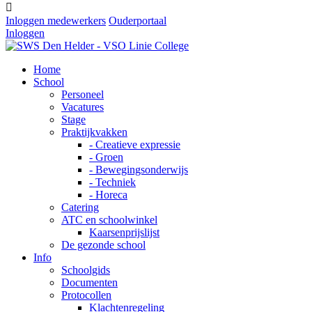

Inloggen medewerkers
Ouderportaal
Inloggen
Home
School
Personeel
Vacatures
Stage
Praktijkvakken
- Creatieve expressie
- Groen
- Bewegingsonderwijs
- Techniek
- Horeca
Catering
ATC en schoolwinkel
Kaarsenprijslijst
De gezonde school
Info
Schoolgids
Documenten
Protocollen
Klachtenregeling