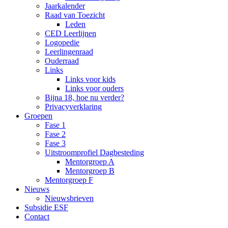
Jaarkalender
Raad van Toezicht
Leden
CED Leerlijnen
Logopedie
Leerlingenraad
Ouderraad
Links
Links voor kids
Links voor ouders
Bijna 18, hoe nu verder?
Privacyverklaring
Groepen
Fase 1
Fase 2
Fase 3
Uitstroomprofiel Dagbesteding
Mentorgroep A
Mentorgroep B
Mentorgroep F
Nieuws
Nieuwsbrieven
Subsidie ESF
Contact