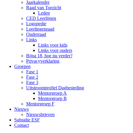
Jaarkalender
Raad van Toezicht
Leden
CED Leerlijnen
Logopedie
Leerlingenraad
Ouderraad
Links
Links voor kids
Links voor ouders
Bijna 18, hoe nu verder?
Privacyverklaring
Groepen
Fase 1
Fase 2
Fase 3
Uitstroomprofiel Dagbesteding
Mentorgroep A
Mentorgroep B
Mentorgroep F
Nieuws
Nieuwsbrieven
Subsidie ESF
Contact