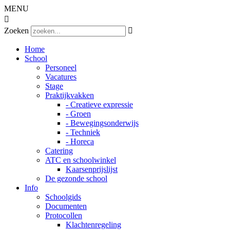
MENU

Zoeken

Home
School
Personeel
Vacatures
Stage
Praktijkvakken
- Creatieve expressie
- Groen
- Bewegingsonderwijs
- Techniek
- Horeca
Catering
ATC en schoolwinkel
Kaarsenprijslijst
De gezonde school
Info
Schoolgids
Documenten
Protocollen
Klachtenregeling