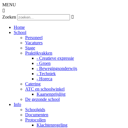
MENU

Zoeken

Home
School
Personeel
Vacatures
Stage
Praktijkvakken
- Creatieve expressie
- Groen
- Bewegingsonderwijs
- Techniek
- Horeca
Catering
ATC en schoolwinkel
Kaarsenprijslijst
De gezonde school
Info
Schoolgids
Documenten
Protocollen
Klachtenregeling