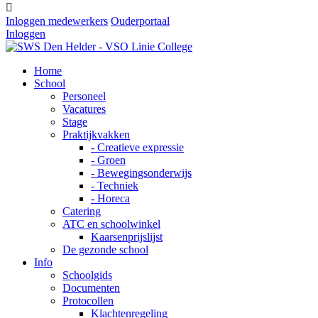

Inloggen medewerkers
Ouderportaal
Inloggen
Home
School
Personeel
Vacatures
Stage
Praktijkvakken
- Creatieve expressie
- Groen
- Bewegingsonderwijs
- Techniek
- Horeca
Catering
ATC en schoolwinkel
Kaarsenprijslijst
De gezonde school
Info
Schoolgids
Documenten
Protocollen
Klachtenregeling