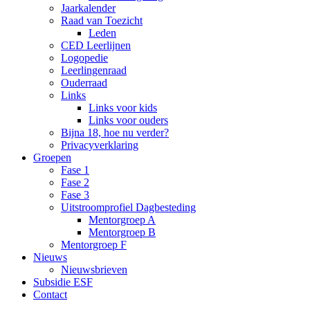
Jaarkalender
Raad van Toezicht
Leden
CED Leerlijnen
Logopedie
Leerlingenraad
Ouderraad
Links
Links voor kids
Links voor ouders
Bijna 18, hoe nu verder?
Privacyverklaring
Groepen
Fase 1
Fase 2
Fase 3
Uitstroomprofiel Dagbesteding
Mentorgroep A
Mentorgroep B
Mentorgroep F
Nieuws
Nieuwsbrieven
Subsidie ESF
Contact