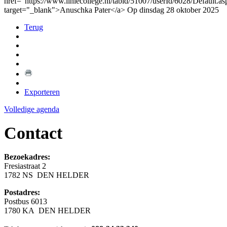
href="https://www.liniecollege.nl/tabid/51007/userId/6028/Default.as
target="_blank">Anuschka Pater</a> Op dinsdag 28 oktober 2025
Terug
Exporteren
Volledige agenda
Contact
Bezoekadres:
Fresiastraat 2
1782 NS DEN HELDER
Postadres:
Postbus 6013
1780 KA DEN HELDER