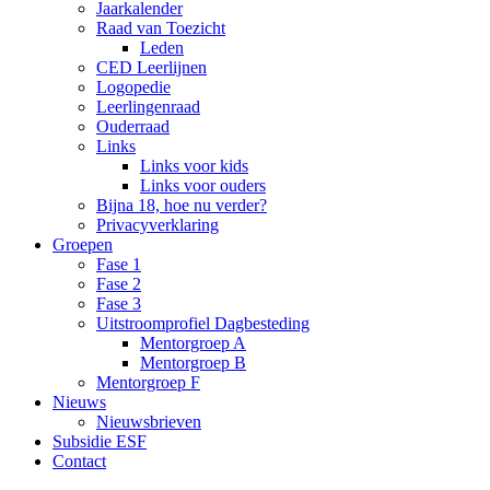
Jaarkalender
Raad van Toezicht
Leden
CED Leerlijnen
Logopedie
Leerlingenraad
Ouderraad
Links
Links voor kids
Links voor ouders
Bijna 18, hoe nu verder?
Privacyverklaring
Groepen
Fase 1
Fase 2
Fase 3
Uitstroomprofiel Dagbesteding
Mentorgroep A
Mentorgroep B
Mentorgroep F
Nieuws
Nieuwsbrieven
Subsidie ESF
Contact