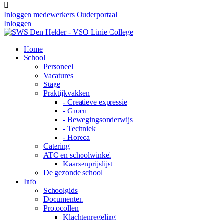

Inloggen medewerkers
Ouderportaal
Inloggen
Home
School
Personeel
Vacatures
Stage
Praktijkvakken
- Creatieve expressie
- Groen
- Bewegingsonderwijs
- Techniek
- Horeca
Catering
ATC en schoolwinkel
Kaarsenprijslijst
De gezonde school
Info
Schoolgids
Documenten
Protocollen
Klachtenregeling