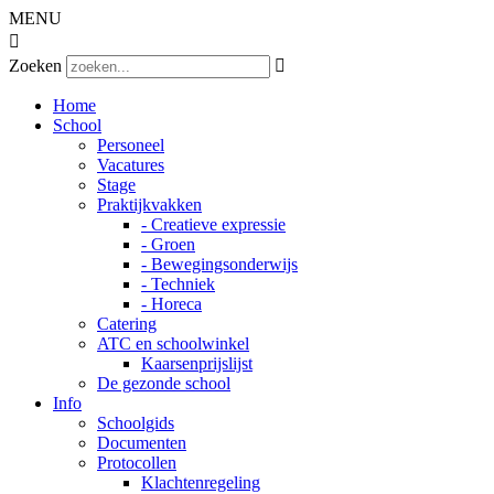
MENU

Zoeken

Home
School
Personeel
Vacatures
Stage
Praktijkvakken
- Creatieve expressie
- Groen
- Bewegingsonderwijs
- Techniek
- Horeca
Catering
ATC en schoolwinkel
Kaarsenprijslijst
De gezonde school
Info
Schoolgids
Documenten
Protocollen
Klachtenregeling