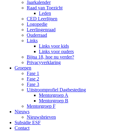
Jaarkalender
Raad van Toezicht
Leden
CED Leerlijnen
Logopedie
Leerlingenraad
Ouderraad
Links
Links voor kids
Links voor ouders
Bijna 18, hoe nu verder?
Privacyverklaring
Groepen
Fase 1
Fase 2
Fase 3
Uitstroomprofiel Dagbesteding
Mentorgroep A
Mentorgroep B
Mentorgroep F
Nieuws
Nieuwsbrieven
Subsidie ESF
Contact