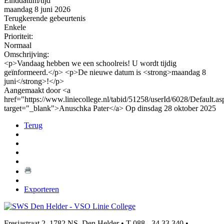
Einddatum/tijd
maandag 8 juni 2026
Terugkerende gebeurtenis
Enkele
Prioriteit:
Normaal
Omschrijving:
<p>Vandaag hebben we een schoolreis! U wordt tijdig
geïnformeerd.</p> <p>De nieuwe datum is <strong>maandag 8
juni</strong>!</p>
Aangemaakt door <a
href="https://www.liniecollege.nl/tabid/51258/userId/6028/Default.as
target="_blank">Anuschka Pater</a> Op dinsdag 28 oktober 2025
Terug
Exporteren
Fresiastraat 2, 1782 NS, Den Helder • T 088 - 34 33 340 •