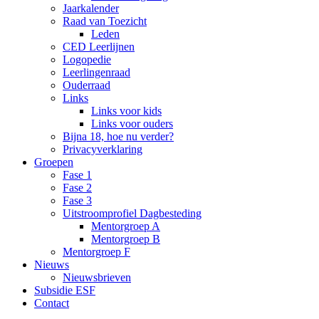
Jaarkalender
Raad van Toezicht
Leden
CED Leerlijnen
Logopedie
Leerlingenraad
Ouderraad
Links
Links voor kids
Links voor ouders
Bijna 18, hoe nu verder?
Privacyverklaring
Groepen
Fase 1
Fase 2
Fase 3
Uitstroomprofiel Dagbesteding
Mentorgroep A
Mentorgroep B
Mentorgroep F
Nieuws
Nieuwsbrieven
Subsidie ESF
Contact