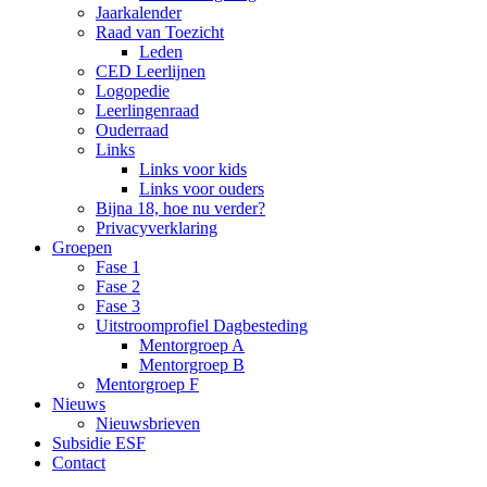
Jaarkalender
Raad van Toezicht
Leden
CED Leerlijnen
Logopedie
Leerlingenraad
Ouderraad
Links
Links voor kids
Links voor ouders
Bijna 18, hoe nu verder?
Privacyverklaring
Groepen
Fase 1
Fase 2
Fase 3
Uitstroomprofiel Dagbesteding
Mentorgroep A
Mentorgroep B
Mentorgroep F
Nieuws
Nieuwsbrieven
Subsidie ESF
Contact