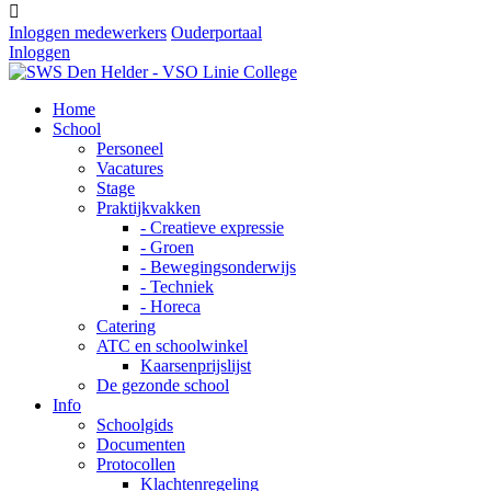

Inloggen medewerkers
Ouderportaal
Inloggen
Home
School
Personeel
Vacatures
Stage
Praktijkvakken
- Creatieve expressie
- Groen
- Bewegingsonderwijs
- Techniek
- Horeca
Catering
ATC en schoolwinkel
Kaarsenprijslijst
De gezonde school
Info
Schoolgids
Documenten
Protocollen
Klachtenregeling