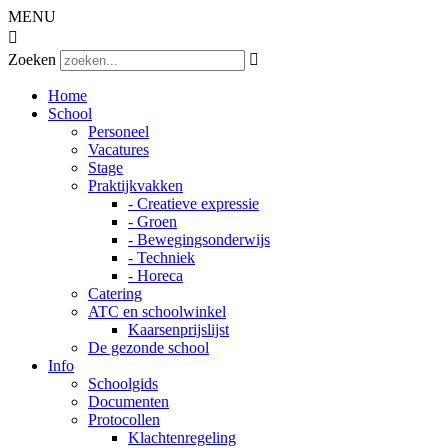
MENU

Zoeken

Home
School
Personeel
Vacatures
Stage
Praktijkvakken
- Creatieve expressie
- Groen
- Bewegingsonderwijs
- Techniek
- Horeca
Catering
ATC en schoolwinkel
Kaarsenprijslijst
De gezonde school
Info
Schoolgids
Documenten
Protocollen
Klachtenregeling