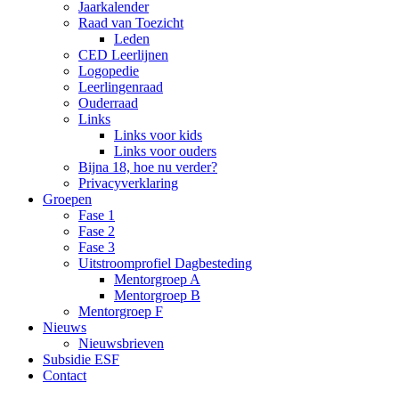
Jaarkalender
Raad van Toezicht
Leden
CED Leerlijnen
Logopedie
Leerlingenraad
Ouderraad
Links
Links voor kids
Links voor ouders
Bijna 18, hoe nu verder?
Privacyverklaring
Groepen
Fase 1
Fase 2
Fase 3
Uitstroomprofiel Dagbesteding
Mentorgroep A
Mentorgroep B
Mentorgroep F
Nieuws
Nieuwsbrieven
Subsidie ESF
Contact