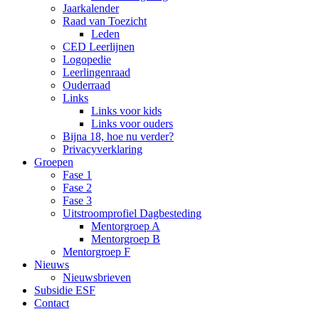
Jaarkalender
Raad van Toezicht
Leden
CED Leerlijnen
Logopedie
Leerlingenraad
Ouderraad
Links
Links voor kids
Links voor ouders
Bijna 18, hoe nu verder?
Privacyverklaring
Groepen
Fase 1
Fase 2
Fase 3
Uitstroomprofiel Dagbesteding
Mentorgroep A
Mentorgroep B
Mentorgroep F
Nieuws
Nieuwsbrieven
Subsidie ESF
Contact