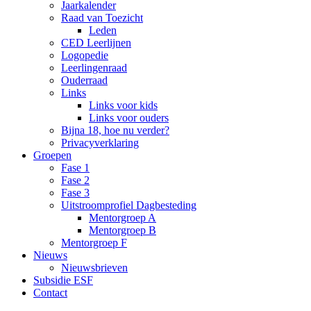
Jaarkalender
Raad van Toezicht
Leden
CED Leerlijnen
Logopedie
Leerlingenraad
Ouderraad
Links
Links voor kids
Links voor ouders
Bijna 18, hoe nu verder?
Privacyverklaring
Groepen
Fase 1
Fase 2
Fase 3
Uitstroomprofiel Dagbesteding
Mentorgroep A
Mentorgroep B
Mentorgroep F
Nieuws
Nieuwsbrieven
Subsidie ESF
Contact