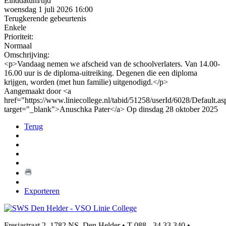
Einddatum/tijd
woensdag 1 juli 2026 16:00
Terugkerende gebeurtenis
Enkele
Prioriteit:
Normaal
Omschrijving:
<p>Vandaag nemen we afscheid van de schoolverlaters. Van 14.00-
16.00 uur is de diploma-uitreiking. Degenen die een diploma
krijgen, worden (met hun familie) uitgenodigd.</p>
Aangemaakt door <a
href="https://www.liniecollege.nl/tabid/51258/userId/6028/Default.as
target="_blank">Anuschka Pater</a> Op dinsdag 28 oktober 2025
Terug
Exporteren
Fresiastraat 2, 1782 NS, Den Helder • T 088 - 34 33 340 •