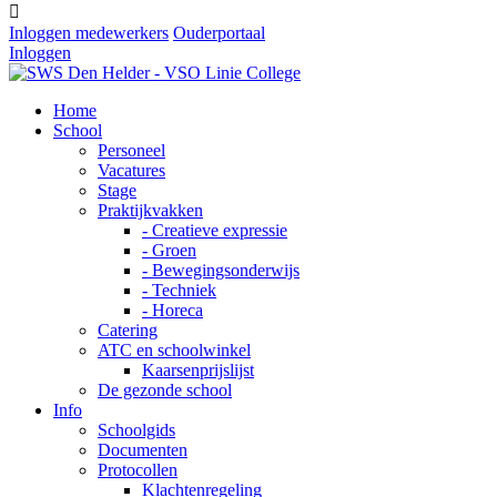

Inloggen medewerkers
Ouderportaal
Inloggen
Home
School
Personeel
Vacatures
Stage
Praktijkvakken
- Creatieve expressie
- Groen
- Bewegingsonderwijs
- Techniek
- Horeca
Catering
ATC en schoolwinkel
Kaarsenprijslijst
De gezonde school
Info
Schoolgids
Documenten
Protocollen
Klachtenregeling