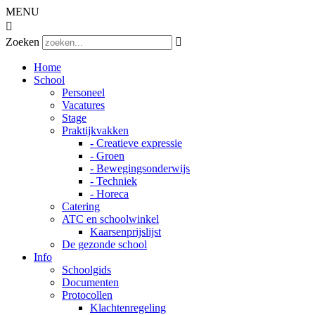
MENU

Zoeken

Home
School
Personeel
Vacatures
Stage
Praktijkvakken
- Creatieve expressie
- Groen
- Bewegingsonderwijs
- Techniek
- Horeca
Catering
ATC en schoolwinkel
Kaarsenprijslijst
De gezonde school
Info
Schoolgids
Documenten
Protocollen
Klachtenregeling